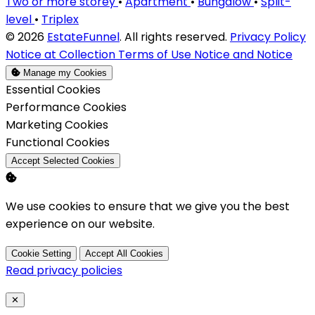
Two or more storey
•
Apartment
•
Bungalow
•
Split-
level
•
Triplex
© 2026
EstateFunnel
. All rights reserved.
Privacy Policy
Notice at Collection
Terms of Use
Notice and Notice
Manage my Cookies
Enable
Essential Cookies
Enable
Performance Cookies
Enable
Marketing Cookies
Enable
Functional Cookies
Accept Selected Cookies
We use cookies to ensure that we give you the best
experience on our website.
Cookie Setting
Accept All Cookies
Read privacy policies
Close
✕