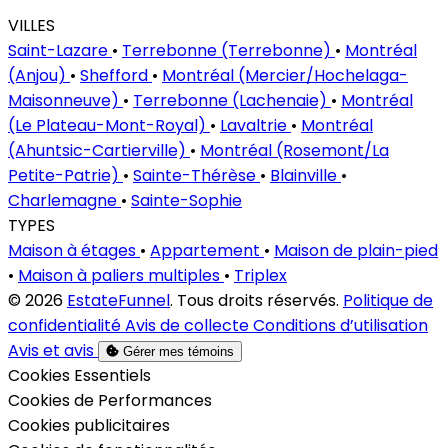
VILLES
Saint-Lazare
•
Terrebonne (Terrebonne)
•
Montréal
(Anjou)
•
Shefford
•
Montréal (Mercier/Hochelaga-
Maisonneuve)
•
Terrebonne (Lachenaie)
•
Montréal
(Le Plateau-Mont-Royal)
•
Lavaltrie
•
Montréal
(Ahuntsic-Cartierville)
•
Montréal (Rosemont/La
Petite-Patrie)
•
Sainte-Thérèse
•
Blainville
•
Charlemagne
•
Sainte-Sophie
TYPES
Maison à étages
•
Appartement
•
Maison de plain-pied
•
Maison à paliers multiples
•
Triplex
© 2026
EstateFunnel
. Tous droits réservés.
Politique de
confidentialité
Avis de collecte
Conditions d’utilisation
Avis et avis
Gérer mes témoins
Activer
Cookies Essentiels
Activer
Cookies de Performances
Activer
Cookies publicitaires