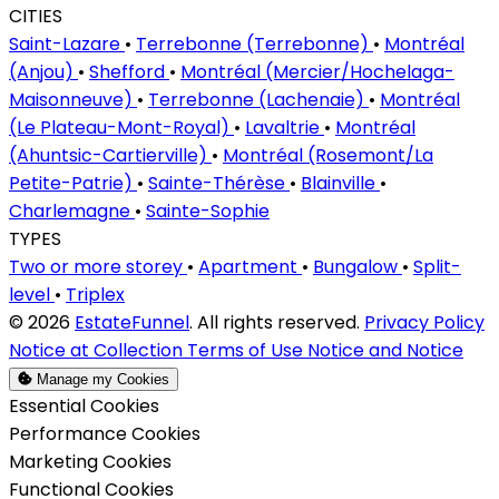
CITIES
Saint-Lazare
•
Terrebonne (Terrebonne)
•
Montréal
(Anjou)
•
Shefford
•
Montréal (Mercier/Hochelaga-
Maisonneuve)
•
Terrebonne (Lachenaie)
•
Montréal
(Le Plateau-Mont-Royal)
•
Lavaltrie
•
Montréal
(Ahuntsic-Cartierville)
•
Montréal (Rosemont/La
Petite-Patrie)
•
Sainte-Thérèse
•
Blainville
•
Charlemagne
•
Sainte-Sophie
TYPES
Two or more storey
•
Apartment
•
Bungalow
•
Split-
level
•
Triplex
© 2026
EstateFunnel
. All rights reserved.
Privacy Policy
Notice at Collection
Terms of Use
Notice and Notice
Manage my Cookies
Enable
Essential Cookies
Enable
Performance Cookies
Enable
Marketing Cookies
Enable
Functional Cookies