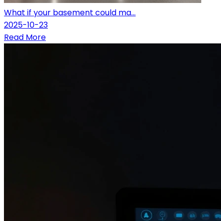
What if your basement could ma...
2025-10-23
Read More