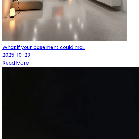
What if your basement could ma...
2025-10-23
Read More