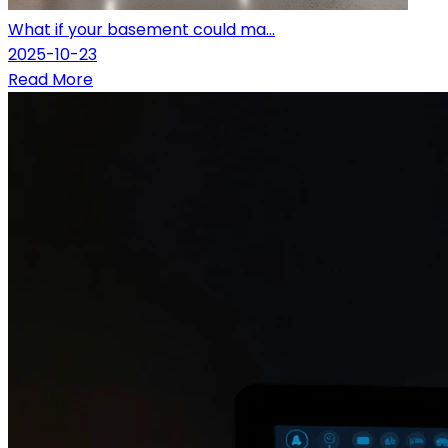
What if your basement could ma...
2025-10-23
Read More