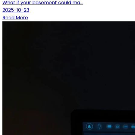
What if your basement could ma...
2025-10-23
Read More