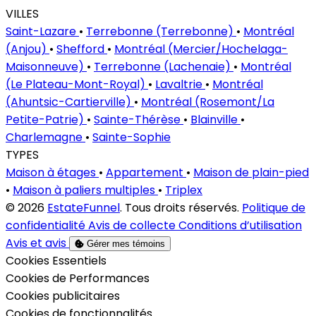
VILLES
Saint-Lazare
•
Terrebonne (Terrebonne)
•
Montréal
(Anjou)
•
Shefford
•
Montréal (Mercier/Hochelaga-
Maisonneuve)
•
Terrebonne (Lachenaie)
•
Montréal
(Le Plateau-Mont-Royal)
•
Lavaltrie
•
Montréal
(Ahuntsic-Cartierville)
•
Montréal (Rosemont/La
Petite-Patrie)
•
Sainte-Thérèse
•
Blainville
•
Charlemagne
•
Sainte-Sophie
TYPES
Maison à étages
•
Appartement
•
Maison de plain-pied
•
Maison à paliers multiples
•
Triplex
© 2026
EstateFunnel
. Tous droits réservés.
Politique de
confidentialité
Avis de collecte
Conditions d’utilisation
Avis et avis
Gérer mes témoins
Activer
Cookies Essentiels
Activer
Cookies de Performances
Activer
Cookies publicitaires
Activer
Cookies de fonctionnalités