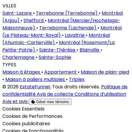
VILLES
Saint-Lazare
•
Terrebonne (Terrebonne)
•
Montréal
(Anjou)
•
Shefford
•
Montréal (Mercier/Hochelaga-
Maisonneuve)
•
Terrebonne (Lachenaie)
•
Montréal
(Le Plateau-Mont-Royal)
•
Lavaltrie
•
Montréal
(Ahuntsic-Cartierville)
•
Montréal (Rosemont/La
Petite-Patrie)
•
Sainte-Thérèse
•
Blainville
•
Charlemagne
•
Sainte-Sophie
TYPES
Maison à étages
•
Appartement
•
Maison de plain-pied
•
Maison à paliers multiples
•
Triplex
© 2026
EstateFunnel
. Tous droits réservés.
Politique de
confidentialité
Avis de collecte
Conditions d’utilisation
Avis et avis
Gérer mes témoins
Activer
Cookies Essentiels
Activer
Cookies de Performances
Activer
Cookies publicitaires
Activer
Cookies de fonctionnalités