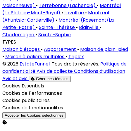
Maisonneuve)
•
Terrebonne (Lachenaie)
•
Montréal
(Le Plateau-Mont-Royal)
•
Lavaltrie
•
Montréal
(Ahuntsic-Cartierville)
•
Montréal (Rosemont/La
Petite-Patrie)
•
Sainte-Thérèse
•
Blainville
•
Charlemagne
•
Sainte-Sophie
TYPES
Maison à étages
•
Appartement
•
Maison de plain-pied
•
Maison à paliers multiples
•
Triplex
© 2026
EstateFunnel
. Tous droits réservés.
Politique de
confidentialité
Avis de collecte
Conditions d’utilisation
Avis et avis
Gérer mes témoins
Activer
Cookies Essentiels
Activer
Cookies de Performances
Activer
Cookies publicitaires
Activer
Cookies de fonctionnalités
Accepter les Cookies sélectionnés