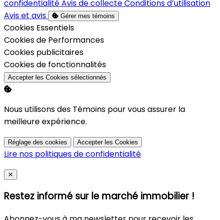
confidentialité
Avis de collecte
Conditions d’utilisation
Avis et avis
Gérer mes témoins
Activer
Cookies Essentiels
Activer
Cookies de Performances
Activer
Cookies publicitaires
Activer
Cookies de fonctionnalités
Accepter les Cookies sélectionnés
Nous utilisons des Témoins pour vous assurer la
meilleure expérience.
Réglage des cookies
Accepter les Cookies
Lire nos politiques de confidentialité
Close
✕
Restez informé sur le marché immobilier !
Abonnez-vous à ma newsletter pour recevoir les