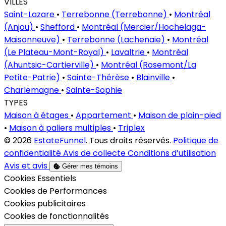
VILLES
Saint-Lazare
•
Terrebonne (Terrebonne)
•
Montréal
(Anjou)
•
Shefford
•
Montréal (Mercier/Hochelaga-
Maisonneuve)
•
Terrebonne (Lachenaie)
•
Montréal
(Le Plateau-Mont-Royal)
•
Lavaltrie
•
Montréal
(Ahuntsic-Cartierville)
•
Montréal (Rosemont/La
Petite-Patrie)
•
Sainte-Thérèse
•
Blainville
•
Charlemagne
•
Sainte-Sophie
TYPES
Maison à étages
•
Appartement
•
Maison de plain-pied
•
Maison à paliers multiples
•
Triplex
© 2026
EstateFunnel
. Tous droits réservés.
Politique de
confidentialité
Avis de collecte
Conditions d’utilisation
Avis et avis
Gérer mes témoins
Activer
Cookies Essentiels
Activer
Cookies de Performances
Activer
Cookies publicitaires
Activer
Cookies de fonctionnalités