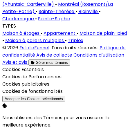
(Ahuntsic-Cartierville)
•
Montréal (Rosemont/La
Petite-Patrie)
•
Sainte-Thérèse
•
Blainville
•
Charlemagne
•
Sainte-Sophie
TYPES
Maison à étages
•
Appartement
•
Maison de plain-pied
•
Maison à paliers multiples
•
Triplex
© 2026
EstateFunnel
. Tous droits réservés.
Politique de
confidentialité
Avis de collecte
Conditions d’utilisation
Avis et avis
Gérer mes témoins
Activer
Cookies Essentiels
Activer
Cookies de Performances
Activer
Cookies publicitaires
Activer
Cookies de fonctionnalités
Accepter les Cookies sélectionnés
Nous utilisons des Témoins pour vous assurer la
meilleure expérience.